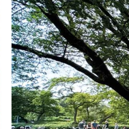
naar prachtige a capella klanken en
indrukwekkende…