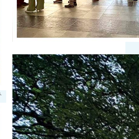
Wat hebben we genoten!
Het prachtige zomerweer, een geweldige
opkomst en een fantastische sfeer: ‘Zingen
.
tussen de seringen’ was een groot succes!
We vonden het geweldig om
zoveel mensen te zien genieten in het
Seringenpark.. Kleedjes op het gras,
meegebrachte stoeltjes en lekkers. Samen
in de schaduw van de bomen en luisteren