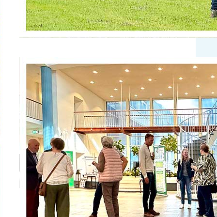
De expositie in de Burgerzaal is
geopend!
Onder het genot van een glas prosecco en
een kleine picknick tussen de foto’s in de
Burgerzaal hebben we samen met de
fotografen van Fotogroep Aalsmeer en de
vijf deelnemende bruidsparen van de
trouwfoto-remake de opening van de
expositie gevierd. Wat begon als een
eenvoudig idee – het opnieuw fotograferen
van trouwfoto’s die ooit in…