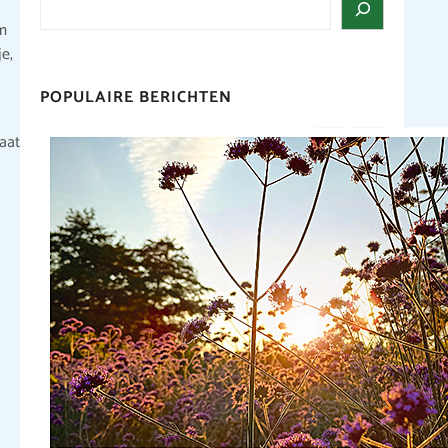
om
je,
POPULAIRE BERICHTEN
laat
Droogte in het park
Het is warm in Nederland en dat is ook
goed zichtbaar in het
Seringenpark.Daarom krijgt de nieuwe
aanplant tijdens een droge periode af en
toe een extra emmertje water van onze
vrijwilligers
Wilt u ook een
‘emmertje’ bijdragen? Vrijwilligers zijn altijd
van harte welkom.
Aanmelden kan
bij Magda via
seringenparkaalsmeer@gmail.com