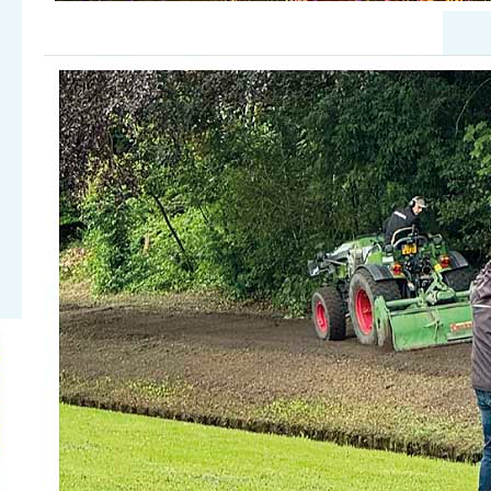
Bijdrage van ‘Betrekken bij Groen Fonds’
Loonbedrijf Van Wieringen heeft het talud
bij de begraafplaats opnieuw vrijgemaakt
van onkruid en bramen.Het blijft een
uitdagend, schaduwrijk stuk grond dat
extra aandacht vraagt. Eerdere beplanting
sloeg helaas niet goed aan, mede doordat
jonge planten en bloembollen werden
aangetast door dieren zoals de veenmol.
Met een plan dat onze vrijwilliger Martin
Smit heeft uitgewerkt, willen…