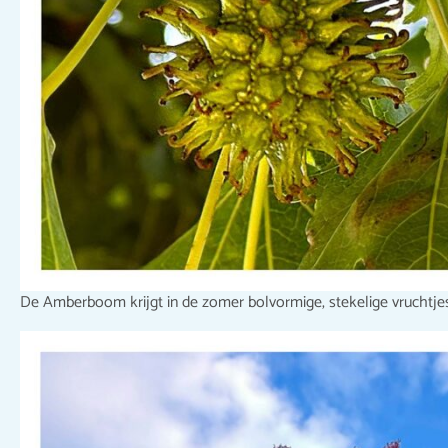
De Amberboom krijgt in de zomer bolvormige, stekelige vruchtjes 