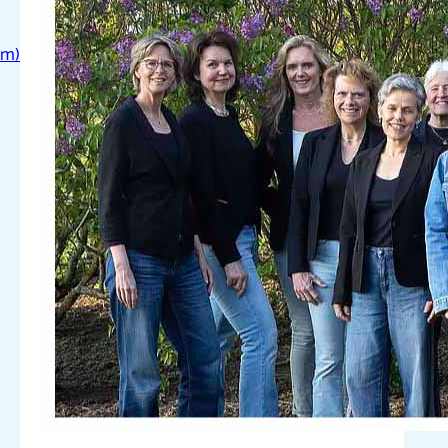
seringen’
om)
Zet zaterdag 30 mei alvast in uw agenda
want Davanti komt dan ‘zingen tussen de
Seringen’! Geniet van tijdloze klassiekers
rond de vijver in het park. Met een speciale
bijdrage van onze dorpsdichter Marcel
Harting. Neem een kleedje of stoeltje mee
(misschien wat lekkers) en geniet! Start:
15.00 tot 16.00 uur Locatie: bij de grote…