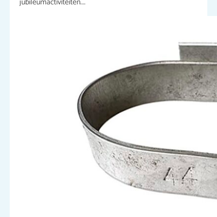
jubileumactiviteiten.…