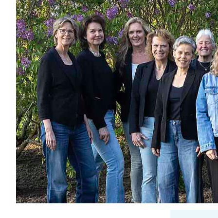
seringen’
Zet zaterdag 30 mei alvast in uw
agenda want Davanti komt dan ‘zingen
tussen de Seringen’! Geniet van tijdloze
klassiekers rond de vijver in het park.
Met een speciale bijdrage van onze
dorpsdichter Marcel Harting. Neem
een kleedje of stoeltje mee (misschien
wat lekkers) en geniet! Start: 15.00 tot
16.00 uur Locatie: bij de grote…