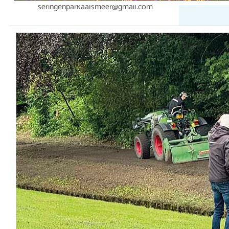
seringenparkaalsmeer@gmail.com
Bijdrage van ‘Betrekken bij Groen
Fonds’
Loonbedrijf Van Wieringen heeft het
talud bij de begraafplaats opnieuw
vrijgemaakt van onkruid en
bramen.Het blijft een uitdagend,
schaduwrijk stuk grond dat extra
aandacht vraagt. Eerdere beplanting
sloeg helaas niet goed aan, mede
doordat jonge planten en bloembollen
werden aangetast door dieren zoals de
veenmol. Met een plan dat onze
vrijwilliger Martin Smit heeft
uitgewerkt, willen…