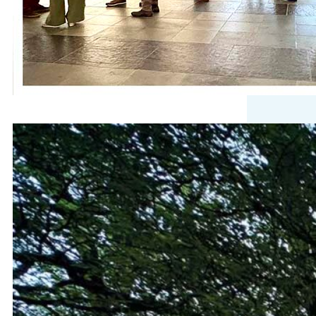
fotograferen van trouwfoto’s die ooit
in…
Wat hebben we genoten!
Het prachtige zomerweer, een
geweldige opkomst en een
fantastische sfeer: ‘Zingen tussen de
seringen’ was een groot succes!
We vonden het geweldig om zoveel
mensen te zien genieten in het
Seringenpark.. Kleedjes op het gras,
meegebrachte stoeltjes en lekkers.