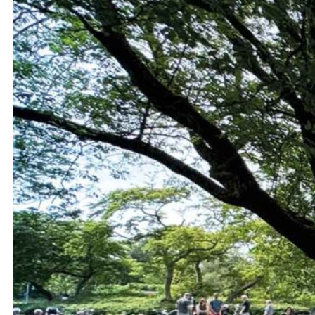
Samen in de schaduw van de bomen
en luisteren naar prachtige a capella
klanken en indrukwekkende…