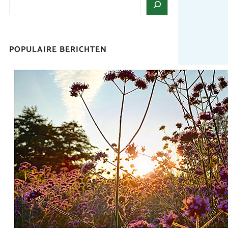
POPULAIRE BERICHTEN
Droogte in het park
Het is warm in Nederland en dat is ook
goed zichtbaar in het
Seringenpark.Daarom krijgt de nieuwe
aanplant tijdens een droge periode af
en toe een extra emmertje water van
onze vrijwilligers
Wilt u
ook een ‘emmertje’ bijdragen?
Vrijwilligers zijn altijd van harte
welkom.
Aanmelden kan bij
Magda via