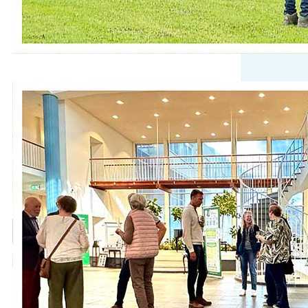
De expositie in de Burgerzaal is
geopend!
Onder het genot van een glas
prosecco en een kleine picknick tussen
de foto’s in de Burgerzaal hebben we
samen met de fotografen van
Fotogroep Aalsmeer en de vijf
deelnemende bruidsparen van de
trouwfoto-remake de opening van de
expositie gevierd. Wat begon als een
eenvoudig idee – het opnieuw