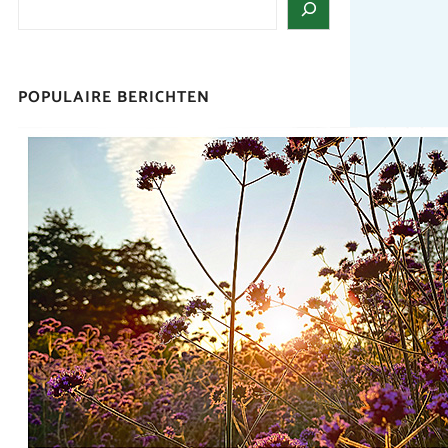
POPULAIRE BERICHTEN
Droogte in het park
Het is warm in Nederland en dat is ook
goed zichtbaar in het
Seringenpark.Daarom krijgt de nieuwe
aanplant tijdens een droge periode af
en toe een extra emmertje water van
onze vrijwilligers
Wilt u
ook een ‘emmertje’ bijdragen?
Vrijwilligers zijn altijd van harte
welkom.
Aanmelden kan bij
Magda via