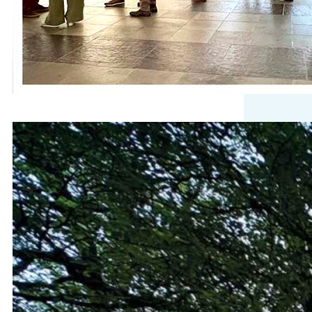
fotograferen van trouwfoto’s die ooit
in…
Wat hebben we genoten!
Het prachtige zomerweer, een
geweldige opkomst en een
fantastische sfeer: ‘Zingen tussen de
seringen’ was een groot succes!
We vonden het geweldig om zoveel
mensen te zien genieten in het
Seringenpark.. Kleedjes op het gras,
meegebrachte stoeltjes en lekkers.