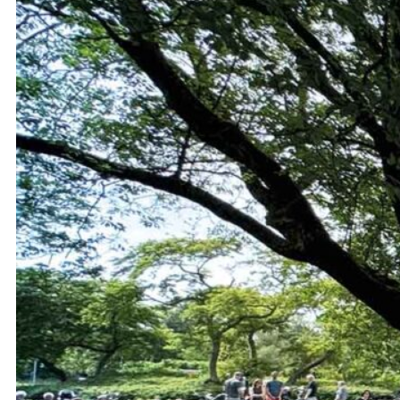
Samen in de schaduw van de bomen
en luisteren naar prachtige a capella
klanken en indrukwekkende…