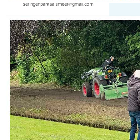
seringenparkaalsmeer@gmail.com
Bijdrage van ‘Betrekken bij Groen
Fonds’
Loonbedrijf Van Wieringen heeft het
talud bij de begraafplaats opnieuw
vrijgemaakt van onkruid en
bramen.Het blijft een uitdagend,
schaduwrijk stuk grond dat extra
aandacht vraagt. Eerdere beplanting
sloeg helaas niet goed aan, mede
doordat jonge planten en bloembollen
werden aangetast door dieren zoals de
veenmol. Met een plan dat onze
vrijwilliger Martin Smit heeft
uitgewerkt, willen…