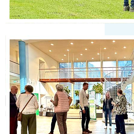
De expositie in de Burgerzaal is
geopend!
Onder het genot van een glas
prosecco en een kleine picknick tussen
de foto’s in de Burgerzaal hebben we
samen met de fotografen van
Fotogroep Aalsmeer en de vijf
deelnemende bruidsparen van de
trouwfoto-remake de opening van de
expositie gevierd. Wat begon als een
eenvoudig idee – het opnieuw