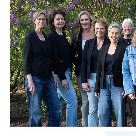
seringen’
Zet zaterdag 30 mei alvast in uw
agenda want Davanti komt dan ‘zingen
tussen de Seringen’! Geniet van tijdloze
klassiekers rond de vijver in het park.
Met een speciale bijdrage van onze
dorpsdichter Marcel Harting. Neem
een kleedje of stoeltje mee (misschien
wat lekkers) en geniet! Start: 15.00 tot
16.00 uur Locatie: bij de grote…